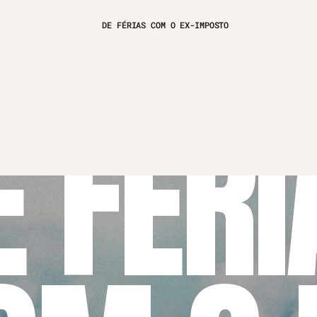
DE FÉRIAS COM O EX-IMPOSTO
E FÉRI